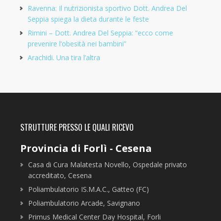
Ravenna: Il nutrizionista sportivo Dott. Andrea Del
Seppia spiega la dieta durante le feste
Rimini – Dott. Andrea Del Seppia: “ecco come
prevenire l’obesità nei bambini”
Arachidi. Una tira l’altra
STRUTTURE PRESSO LE QUALI RICEVO
Provincia di Forlì - Cesena
Casa di Cura Malatesta Novello, Ospedale privato
accreditato, Cesena
Poliambulatorio IS.M.A.C., Gatteo (FC)
Poliambulatorio Arcade, Savignano
Primus Medical Center Day Hospital, Forli