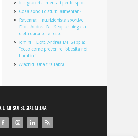
Integratori alimentari per lo sport
Cosa sono i disturbi alimentari?
Ravenna: Il nutrizionista sportivo
Dott. Andrea Del Seppia spiega la
dieta durante le feste
Rimini – Dott. Andrea Del Seppia:
“ecco come prevenire l’obesità nei
bambini”
Arachidi. Una tira l’altra
GUIMI SUI SOCIAL MEDIA