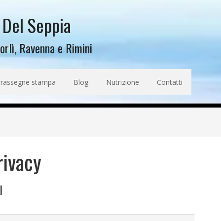
 Del Seppia
Forlì, Ravenna e Rimini
 rassegne stampa
Blog
Nutrizione
Contatti
rivacy
l