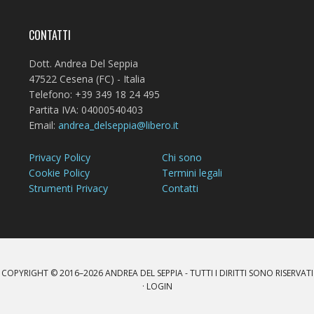
CONTATTI
Dott. Andrea Del Seppia
47522 Cesena (FC) - Italia
Telefono: +39 349 18 24 495
Partita IVA: 04000540403
Email:
andrea_delseppia@libero.it
Privacy Policy
Chi sono
Cookie Policy
Termini legali
Strumenti Privacy
Contatti
COPYRIGHT © 2016–2026
ANDREA DEL SEPPIA
- TUTTI I DIRITTI SONO RISERVATI
·
LOGIN