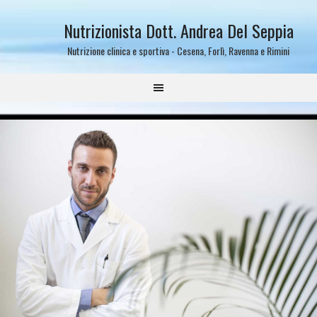
Nutrizionista Dott. Andrea Del Seppia
Nutrizione clinica e sportiva - Cesena, Forlì, Ravenna e Rimini