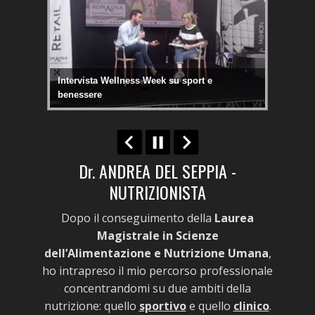
bo
Intervista Wellness Week su sport e
Obesit
benessere
145Kg..
Dr. ANDREA DEL SEPPIA -
NUTRIZIONISTA
Dopo il conseguimento della
Laurea
Magistrale in Scienze
dell’Alimentazione e Nutrizione Umana
,
ho intrapreso il mio percorso professionale
concentrandomi su due ambiti della
nutrizione: quello
sportivo
e quello
clinico
.