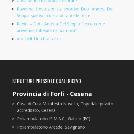
Cosa sono i disturbi alimentari?
Ravenna: Il nutrizionista sportivo Dott. Andrea Del
Seppia spiega la dieta durante le feste
Rimini – Dott. Andrea Del Seppia: “ecco come
prevenire l’obesità nei bambini”
Arachidi. Una tira l’altra
STRUTTURE PRESSO LE QUALI RICEVO
Provincia di Forlì - Cesena
Casa di Cura Malatesta Novello, Ospedale privato
accreditato, Cesena
Poliambulatorio IS.M.A.C., Gatteo (FC)
Poliambulatorio Arcade, Savignano