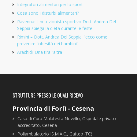
Integratori alimentari per lo sport
Cosa sono i disturbi alimentari?
Ravenna: Il nutrizionista sportivo Dott. Andrea Del
Seppia spiega la dieta durante le feste
Rimini – Dott. Andrea Del Seppia: “ecco come
prevenire l’obesità nei bambini”
Arachidi. Una tira l’altra
STRUTTURE PRESSO LE QUALI RICEVO
Provincia di Forlì - Cesena
Casa di Cura Malatesta Novello, Ospedale privato
accreditato, Cesena
Poliambulatorio IS.M.A.C., Gatteo (FC)