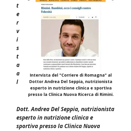
t
e
r
v
i
s
t
a
a
Intervista del "Corriere di Romagna" al
l
Dottor Andrea Del Seppia, nutrizionista
esperto in nutrizione clinica e sportiva
presso la Clinica Nuova Ricerca di Rimini.
Dott. Andrea Del Seppia, nutrizionista
esperto in nutrizione clinica e
sportiva presso la Clinica Nuova