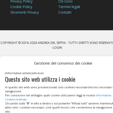
Privacy Policy
Chi sono
Cookie Policy
Termini legali
Strumenti Privacy
Contatti
COPYRIGHT © 2016–2026
ANDREA DEL SEPPIA
- TUTTI I DIRITTI SONO RISERVATI
·
LOGIN
Gestione del consenso dei cookie
(Informativa sintetica/breve)
Questo sito web utilizza i cookie
In questo sito web sono preselezionati solo cookies necessari/tecnici necessari 
navigazione.
Per conoscere nel dettaglio quali cookie utilizziamo leggi la nostra
informativa
cookies (estesa)
.
Cliccando sulla "
X
" in alto a destra o sul pulsante “Rifiuta tutti” saranno mantenut
attivi solo i cookies necessari, cioè quelli tecnici che consentono la navigazione
sito.