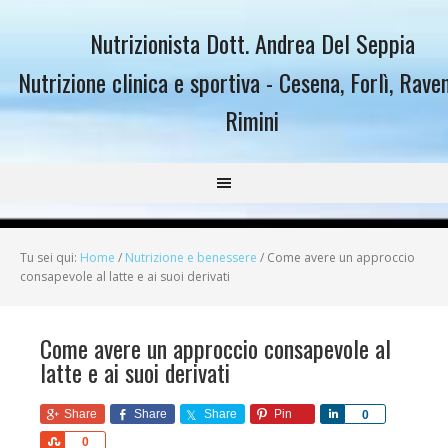
Nutrizionista Dott. Andrea Del Seppia
Nutrizione clinica e sportiva - Cesena, Forlì, Rave
Rimini
Tu sei qui:
Home
/
Nutrizione e benessere
/
Come avere un approccio
consapevole al latte e ai suoi derivati
Come avere un approccio consapevole al
latte e ai suoi derivati
Share
Share
Share
Pin
Share
0
Share
0