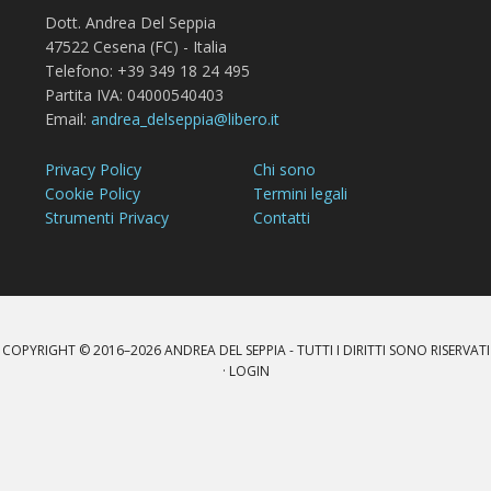
Dott. Andrea Del Seppia
47522 Cesena (FC) - Italia
Telefono: +39 349 18 24 495
Partita IVA: 04000540403
Email:
andrea_delseppia@libero.it
Privacy Policy
Chi sono
Cookie Policy
Termini legali
Strumenti Privacy
Contatti
COPYRIGHT © 2016–2026
ANDREA DEL SEPPIA
- TUTTI I DIRITTI SONO RISERVATI
·
LOGIN