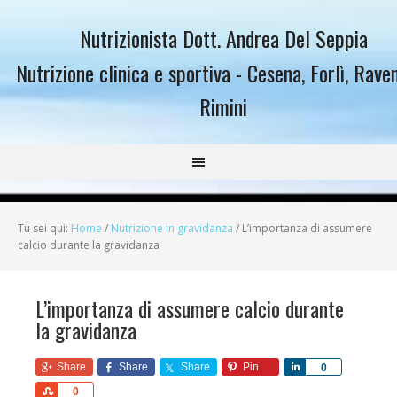
Nutrizionista Dott. Andrea Del Seppia
Nutrizione clinica e sportiva - Cesena, Forlì, Rave
Rimini
Tu sei qui:
Home
/
Nutrizione in gravidanza
/
L’importanza di assumere
calcio durante la gravidanza
L’importanza di assumere calcio durante
la gravidanza
Share
Share
Share
Pin
Share
0
Share
0