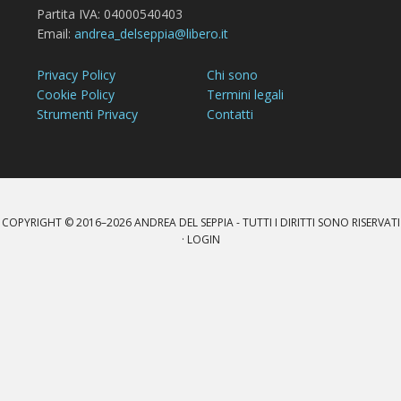
Partita IVA: 04000540403
Email:
andrea_delseppia@libero.it
Privacy Policy
Chi sono
Cookie Policy
Termini legali
Strumenti Privacy
Contatti
COPYRIGHT © 2016–2026
ANDREA DEL SEPPIA
- TUTTI I DIRITTI SONO RISERVATI
·
LOGIN