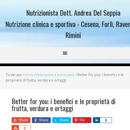
Nutrizionista Dott. Andrea Del Seppia
Nutrizione clinica e sportiva - Cesena, Forlì, Rave
Rimini
Tu sei qui:
Home
/
Nutrizione e benessere
/
Better for you: i benefici e le
proprietà di frutta, verdura e ortaggi
Better for you: i benefici e le proprietà di
frutta, verdura e ortaggi
Share
Share
Share
Pin
Share
0
Share
0